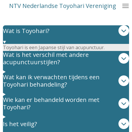
NTV Nederlandse Toyohari Vereniging
Ga
direct
naar
de
Wat is Toyohari?
hoofdinhoud
Toyohari is een Japanse stijl van acupunctuur.
Wat is het verschil met andere
acupunctuurstijlen?
Wat kan ik verwachten tijdens een
Toyohari behandeling?
Wie kan er behandeld worden met
Toyohari?
Is het veilig?